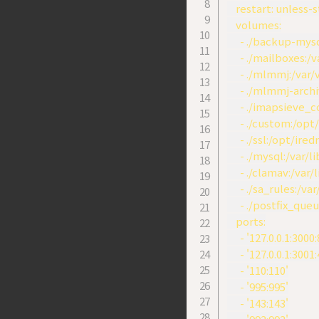
    restart: unless
    volumes:

      - ./backup-m
      - ./mailboxes:
      - ./mlmmj:/va
      - ./mlmmj-ar
      - ./imapsiev
      - ./custom:/o
      - ./ssl:/opt/ired
      - ./mysql:/var/
      - ./clamav:/var
      - ./sa_rules:/
      - ./postfix_qu
    ports:

      - '127.0.0.1:3000:
      - '127.0.0.1:3001:
      - '110:110'

      - '995:995'

      - '143:143'
