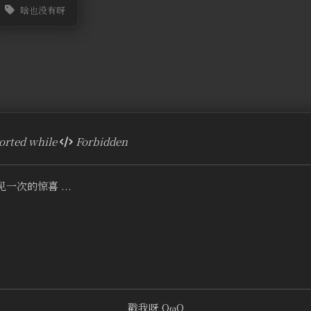
啥也没有呀
rted while
Forbidden
一次的惊喜 ...
戳我呀 OωO