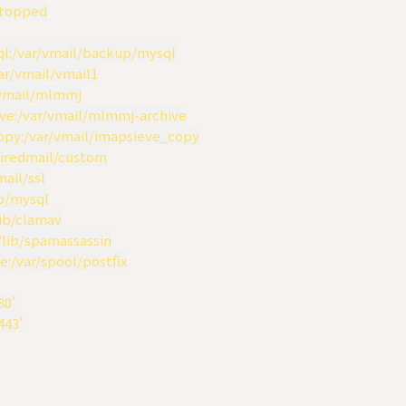
-stopped

ysql:/var/vmail/backup/mysql

/var/vmail/vmail1

r/vmail/mlmmj

chive:/var/vmail/mlmmj-archive

e_copy:/var/vmail/imapsieve_copy

pt/iredmail/custom

mail/ssl

lib/mysql

/lib/clamav

var/lib/spamassassin

eue:/var/spool/postfix

80'

443'
