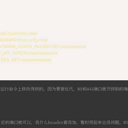
ail.stsecurity.moe

L_DOMAIN=stsecurity.moe

IL_DOMAIN_ADMIN_PASSWORD=xxxxxxxxxxxxx

N_API_TOKEN=xxxxxxxxxxxxxx

_DES_KEY=xxxxxxxxxxxxxxx

er运行命令上修改得到的。因为要套反代，80和443端口就开到别的
应的端口就可以，我什么header都没加，暂时用起来也没问题。80