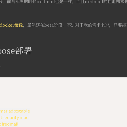
前两年看的时候iredmail也是一样，而且iredmail的性能
docker镜像
，虽然还在beta阶段，不过对于我的需求来说，只要
mpose部署
l：
/mariadb:stable

stsecurity.moe

 iredmail
