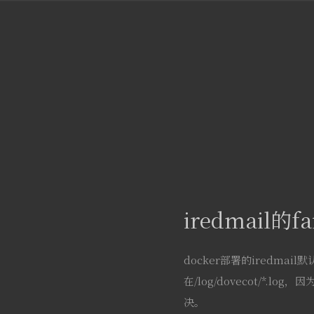
iredmail的
docker部署的iredmail默
在/log/dovecot/*
决。