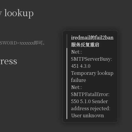
y lookup
iredmail的fail2ban
SWORD=xxxxxx即可。
服务反复重启
Net::
ress
SMTPServerBusy:
451 4.3.0
Temporary lookup
failure
Net::
SMTPFatalError:
550 5.1.0 Sender
address rejected:
User unknown