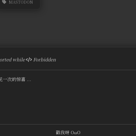
MASTODON
rted while
Forbidden
一次的惊喜 ...
戳我呀 OωO