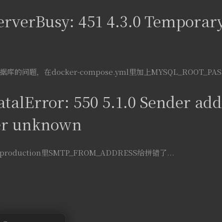
erverBusy: 451 4.3.0 Temporar
库的问题，在docker-compose.yml里加上MYSQL_ROOT_PAS
talError: 550 5.1.0 Sender add
ser unknown
oduction里SMTP_FROM_ADDRESS给拼错了...