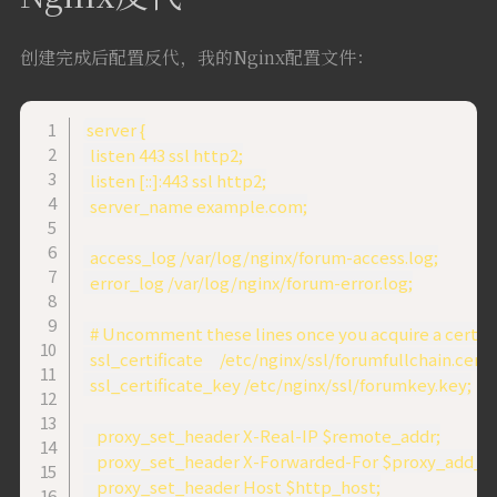
创建完成后配置反代，我的Nginx配置文件：
server {

  listen 443 ssl http2;

  listen [::]:443 ssl http2;

  server_name example.com;

  access_log /var/log/nginx/forum-access.log;

  error_log /var/log/nginx/forum-error.log;

  # Uncomment these lines once you acquire a certific
  ssl_certificate     /etc/nginx/ssl/forumfullchain.cer;

  ssl_certificate_key /etc/nginx/ssl/forumkey.key;

    proxy_set_header X-Real-IP $remote_addr;

    proxy_set_header X-Forwarded-For $proxy_add_x_
    proxy_set_header Host $http_host;
