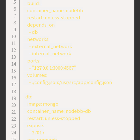
    build: .

    container_name: nodebb

    restart: unless-stopped

    depends_on:

      - db

    networks:

      - external_network

      - internal_network

    ports:

      - "127.0.0.1:3000:4567"

    volumes:

      - ./config.json:/usr/src/app/config.json

  db:

    image: mongo

    container_name: nodebb-db

    restart: unless-stopped

    expose:

      - 27017

    environment:
