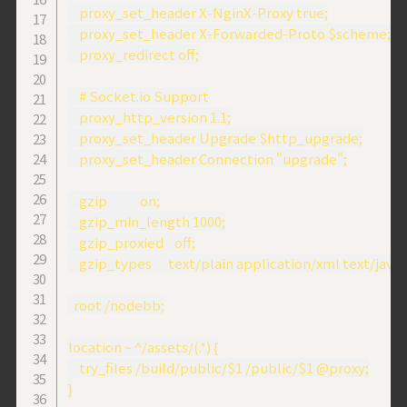
    proxy_set_header X-NginX-Proxy true;

    proxy_set_header X-Forwarded-Proto $scheme;

    proxy_redirect off;

    # Socket.io Support

    proxy_http_version 1.1;

    proxy_set_header Upgrade $http_upgrade;

    proxy_set_header Connection "upgrade";

    gzip            on;

    gzip_min_length 1000;

    gzip_proxied    off;

    gzip_types      text/plain application/xml text/jav
  root /nodebb;

location ~ ^/assets/(.*) {

    try_files /build/public/$1 /public/$1 @proxy;

}
