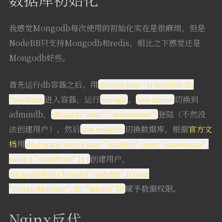
我感觉Mongodb每次使用的初始化实在是很麻烦，但是
NodeBB只支持Mongodb和redis，相比之下感觉还是
Mongodb好些。
首先运行db容器之后，用
docker exec -ti nodebb-db
进入容器，运行
，
切换到
/bin/bash
mongo
use admin
admindb，
登陆（不然没
db.auth("root", "xxxxxxxxxxx")
法创建用户），然后
切换数据库，根据
官方文
use nodebb
档
用
db.createUser( { user: "nodebb", pwd: "xxxxxxxxxxx",
创建用户，
roles: [ "readWrite" ] } )
db.grantRolesToUser("nodebb",[{ role:
赋予数据权限。
"clusterMonitor", db: "admin" }])
Nginx反代