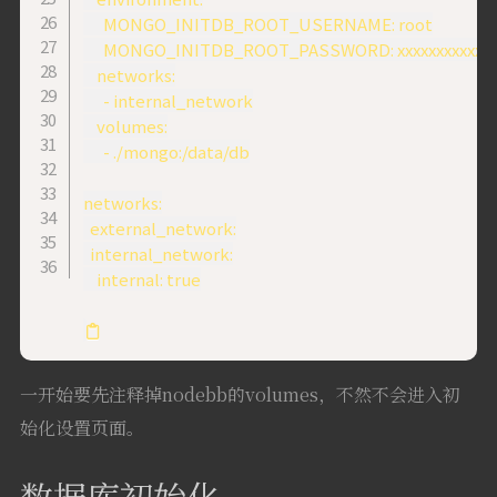
      MONGO_INITDB_ROOT_USERNAME: root

      MONGO_INITDB_ROOT_PASSWORD: xxxxxxxxxxx

    networks:

      - internal_network

    volumes:

      - ./mongo:/data/db

networks:

  external_network:

  internal_network:

    internal: true

一开始要先注释掉nodebb的volumes，不然不会进入初
始化设置页面。
数据库初始化