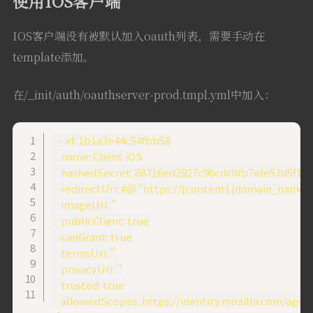
使用IOS客户端
IOS客户端没有被默认加入oauth列表，需要手动在
template添加。
在/_init/auth/oauthserver-prod.tmpl.yml中加入：
  - id: 1b1a3e44c54fbb58

    name: Client iOS

    hashedSecret: 88716ed2927c96cdc0fb7efe57d5f12
    redirectUri: #@ "https://{content}.{domain_na
    imageUri: ''

    publicClient: true

    canGrant: true

    termsUri: ''

    privacyUri: ''

    trusted: true
