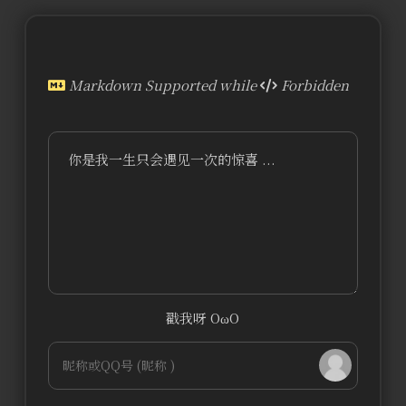
Markdown Supported while
Forbidden
你是我一生只会遇见一次的惊喜 ...
戳我呀 OωO
bilibili~
Tieba
(=・ω・=)