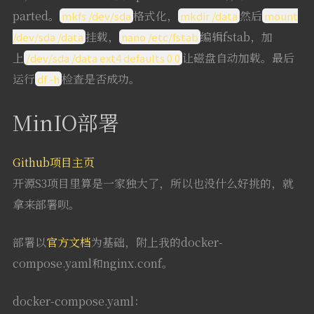
parted。
格式化，
然后
mkfs /dev/sda
mkdir /data
mount
挂载，
编辑fstab，加
/dev/sda /data
nano /etc/fstab
上
让磁盘自动加载。最后
/dev/sda /data ext4 defaults 0 0
运行
检查是否成功。
df -h
MinIO部署
Github项目主页
开源S3项目里算是一家独大了，所以也没什么好挑的，就
拿来部署呗。
部署以
官方文档
为基础，附上我的docker-
compose.yaml和nginx.conf。
docker-compose.yaml：