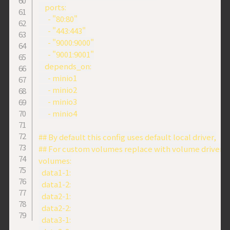
    ports:

      - "80:80"

      - "443:443"

      - "9000:9000"

      - "9001:9001"

    depends_on:

      - minio1

      - minio2

      - minio3

      - minio4

## By default this config uses default local driver,

## For custom volumes replace with volume driver co
volumes:

  data1-1:

  data1-2:

  data2-1:

  data2-2:

  data3-1:
