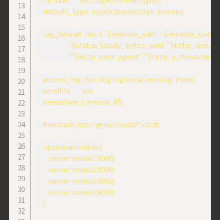
    default_type  application/octet-stream;

    log_format  main  '$remote_addr - $remote_user [
                      '$status $body_bytes_sent "$http_referer"
                      '"$http_user_agent" "$http_x_forwarded_f
    access_log  /var/log/nginx/access.log  main;

    sendfile        on;

    keepalive_timeout  65;

    # include /etc/nginx/conf.d/*.conf;

    upstream minio {

        server minio1:9000;

        server minio2:9000;

        server minio3:9000;

        server minio4:9000;

    }
