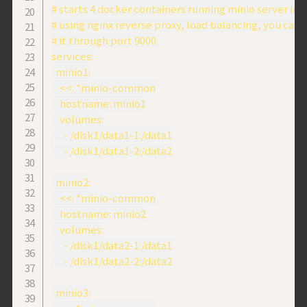
# starts 4 docker containers running minio server inst
# using nginx reverse proxy, load balancing, you can a
# it through port 9000.

services:

  minio1:

    <<: *minio-common

    hostname: minio1

    volumes:

      - /disk1/data1-1:/data1

      - /disk1/data1-2:/data2

  minio2:

    <<: *minio-common

    hostname: minio2

    volumes:

      - /disk1/data2-1:/data1

      - /disk1/data2-2:/data2

  minio3:
