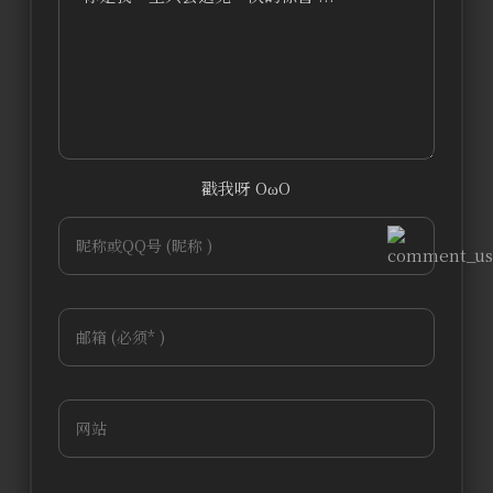
戳我呀 OωO
bilibili~
Tieba
(=・ω・=)