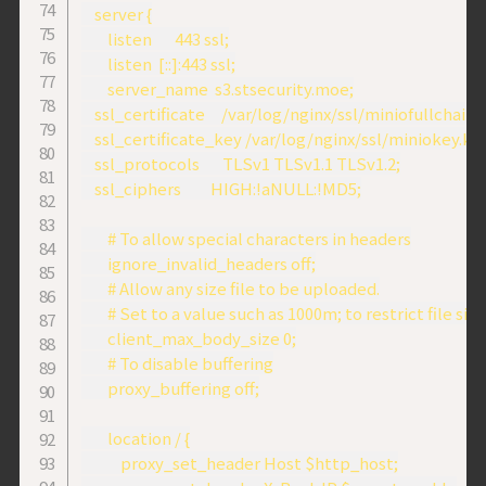
    server {

        listen       443 ssl;

        listen  [::]:443 ssl;

        server_name  s3.stsecurity.moe;

    ssl_certificate     /var/log/nginx/ssl/miniofullchain.c
    ssl_certificate_key /var/log/nginx/ssl/miniokey.key
    ssl_protocols       TLSv1 TLSv1.1 TLSv1.2;

    ssl_ciphers         HIGH:!aNULL:!MD5;

        # To allow special characters in headers

        ignore_invalid_headers off;

        # Allow any size file to be uploaded.

        # Set to a value such as 1000m; to restrict file siz
        client_max_body_size 0;

        # To disable buffering

        proxy_buffering off;

        location / {

            proxy_set_header Host $http_host;
