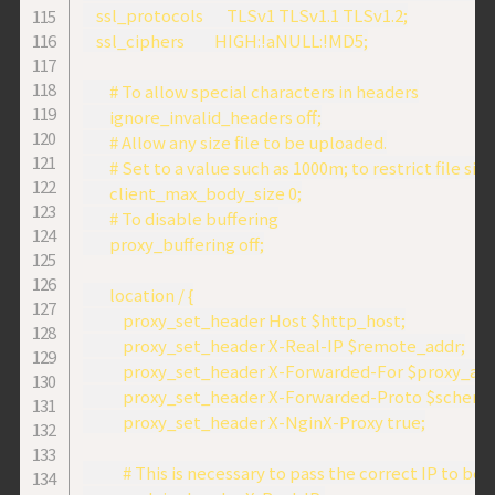
    ssl_protocols       TLSv1 TLSv1.1 TLSv1.2;

    ssl_ciphers         HIGH:!aNULL:!MD5;

        # To allow special characters in headers

        ignore_invalid_headers off;

        # Allow any size file to be uploaded.

        # Set to a value such as 1000m; to restrict file siz
        client_max_body_size 0;

        # To disable buffering

        proxy_buffering off;

        location / {

            proxy_set_header Host $http_host;

            proxy_set_header X-Real-IP $remote_addr;

            proxy_set_header X-Forwarded-For $proxy_ad
            proxy_set_header X-Forwarded-Proto $scheme;
            proxy_set_header X-NginX-Proxy true;

            # This is necessary to pass the correct IP to be