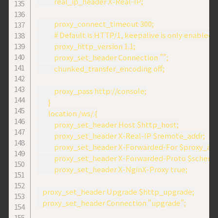
            real_ip_header X-Real-IP;

            proxy_connect_timeout 300;

            # Default is HTTP/1, keepalive is only enabled 
            proxy_http_version 1.1;

            proxy_set_header Connection "";

            chunked_transfer_encoding off;

            proxy_pass http://console;

        }

        location /ws/ {

            proxy_set_header Host $http_host;

            proxy_set_header X-Real-IP $remote_addr;

            proxy_set_header X-Forwarded-For $proxy_ad
            proxy_set_header X-Forwarded-Proto $scheme;
            proxy_set_header X-NginX-Proxy true;

    proxy_set_header Upgrade $http_upgrade;

    proxy_set_header Connection "upgrade";
