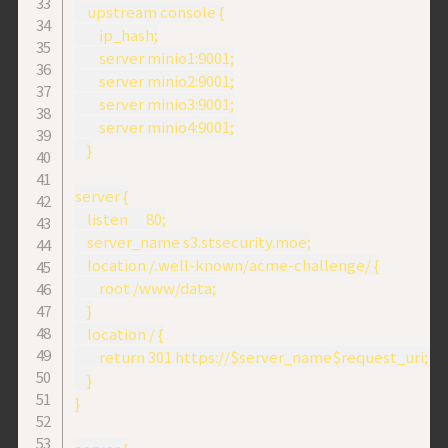
    upstream console {

        ip_hash;

        server minio1:9001;

        server minio2:9001;

        server minio3:9001;

        server minio4:9001;

    }

server {

    listen      80;

    server_name s3.stsecurity.moe;

    location /.well-known/acme-challenge/ {

        root /www/data;

    }

    location / {

        return 301 https://$server_name$request_uri;

    }

}
