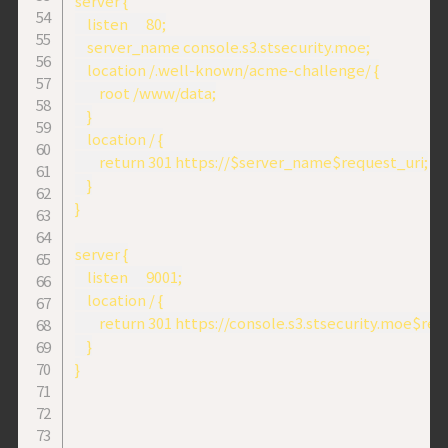
server {

    listen      80;

    server_name console.s3.stsecurity.moe;

    location /.well-known/acme-challenge/ {

        root /www/data;

    }

    location / {

        return 301 https://$server_name$request_uri;

    }

}

server {

    listen      9001;

    location / {

        return 301 https://console.s3.stsecurity.moe$req
    }

}
