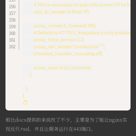
            # This is necessary to pass the correct IP to be
            real_ip_header X-Real-IP;

            proxy_connect_timeout 300;

            # Default is HTTP/1, keepalive is only enabled 
            proxy_http_version 1.1;

            proxy_set_header Connection "";

            chunked_transfer_encoding off;

            proxy_pass http://console;

        }

    }

相比docs提供的来说改了不少，主要是为了能让nginx实
现反代+ssl，并且让服务运行在443端口。