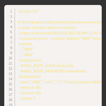
version: '3.7'

# Settings and configurations that are common for all
x-minio-common: &minio-common

  image: minio/minio:RELEASE.2021-08-05T22-01-19Z

  command: server --console-address ":9001" http://mini
  expose:

    - "9000"

    - "9001"

  environment:

    MINIO_ROOT_USER: stsecurity

    MINIO_ROOT_PASSWORD: xxxxxxxxxxxx

  healthcheck:

    test: ["CMD", "curl", "-f", "http://localhost:9000/m
    interval: 30s

    timeout: 20s

    retries: 3
