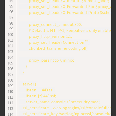
            proxy_set_header X-Real-IP $remote_addr;

            proxy_set_header X-Forwarded-For $proxy_ad
            proxy_set_header X-Forwarded-Proto $scheme;
            proxy_connect_timeout 300;

            # Default is HTTP/1, keepalive is only enabled 
            proxy_http_version 1.1;

            proxy_set_header Connection "";

            chunked_transfer_encoding off;

            proxy_pass http://minio;

        }

    }

    server {

        listen       443 ssl;

        listen  [::]:443 ssl;

        server_name  console.s3.stsecurity.moe;

    ssl_certificate     /var/log/nginx/ssl/consolefullchain
    ssl_certificate_key /var/log/nginx/ssl/consolekey.k