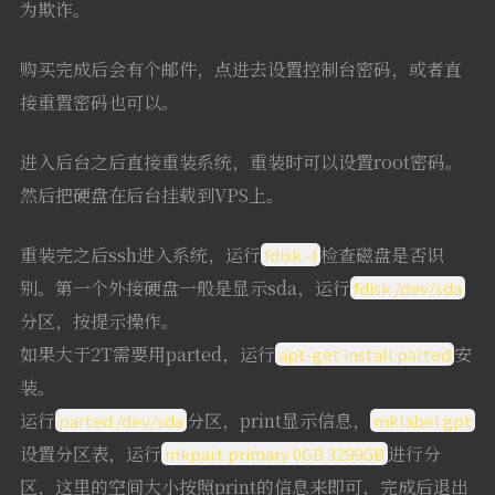
为欺诈。
购买完成后会有个邮件，点进去设置控制台密码，或者直
接重置密码也可以。
进入后台之后直接重装系统，重装时可以设置root密码。
然后把硬盘在后台挂载到VPS上。
重装完之后ssh进入系统，运行
检查磁盘是否识
fdisk -l
别。第一个外接硬盘一般是显示sda，运行
fdisk /dev/sda
分区，按提示操作。
如果大于2T需要用parted，运行
安
apt-get install parted
装。
运行
分区，print显示信息，
parted /dev/sda
mklabel gpt
设置分区表，运行
进行分
mkpart primary 0GB 3299GB
区，这里的空间大小按照print的信息来即可，完成后退出