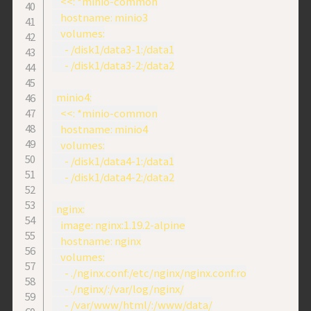
    <<: *minio-common

    hostname: minio3

    volumes:

      - /disk1/data3-1:/data1

      - /disk1/data3-2:/data2

  minio4:

    <<: *minio-common

    hostname: minio4

    volumes:

      - /disk1/data4-1:/data1

      - /disk1/data4-2:/data2

  nginx:

    image: nginx:1.19.2-alpine

    hostname: nginx

    volumes:

      - ./nginx.conf:/etc/nginx/nginx.conf:ro

      - ./nginx/:/var/log/nginx/

      - /var/www/html/:/www/data/
