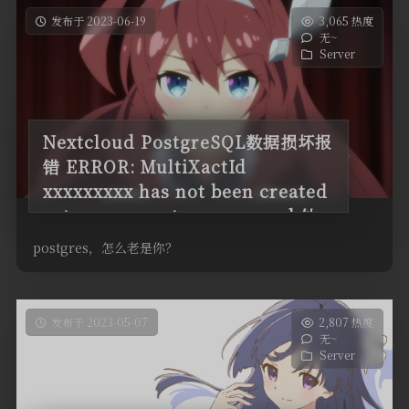
发布于 2023-06-19
3,065 热度
无~
Server
Nextcloud PostgreSQL数据损坏报
错 ERROR: MultiXactId
xxxxxxxxx has not been created
yet — apparent wraparound 处
理
postgres，怎么老是你？
发布于 2023-05-07
2,807 热度
无~
Server